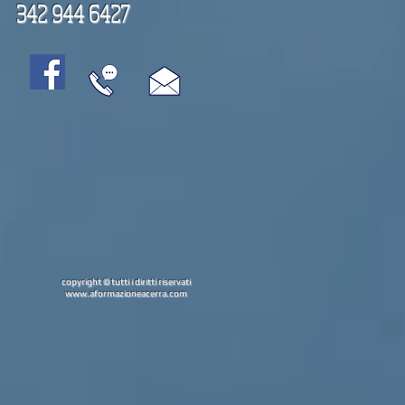
342 944 6427
copyright © tutti i diritti riservati
www.aformazioneacerra.com