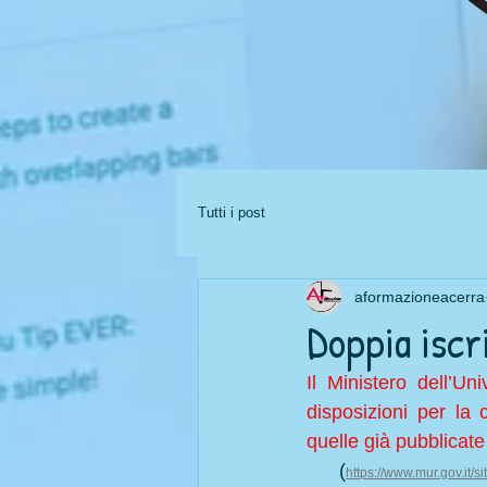
Tutti i post
aformazioneacerra
Doppia iscr
Il Ministero dell’U
disposizioni per la
quelle già pubblicate
      (
https://www.mur.gov.it/