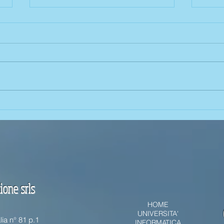
Come 
TFA Sostegno e incompatibilità con
altri corsi universitari
one srls
HOME
UNIVERSITA'
lia n° 81 p.1
INFORMATICA