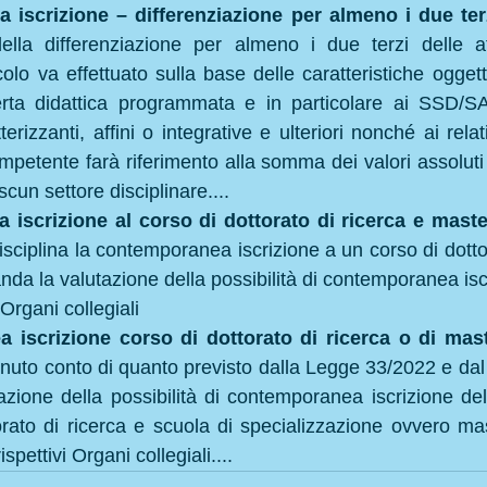
iscrizione – differenziazione per almeno i due terzi 
della differenziazione per almeno i due terzi delle att
lo va effettuato sulla base delle caratteristiche oggett
fferta didattica programmata e in particolare ai SSD/SAD
tterizzanti, affini o integrative e ulteriori nonché ai rela
ompetente farà riferimento alla somma dei valori assoluti 
un settore disciplinare....
iscrizione al corso di dottorato di ricerca e maste
ciplina la contemporanea iscrizione a un corso di dottor
da la valutazione della possibilità di contemporanea isc
 Organi collegiali
 iscrizione corso di dottorato di ricerca o di mast
enuto conto di quanto previsto dalla Legge 33/2022 e dal
zione della possibilità di contemporanea iscrizione del
orato di ricerca e scuola di specializzazione ovvero mas
spettivi Organi collegiali....