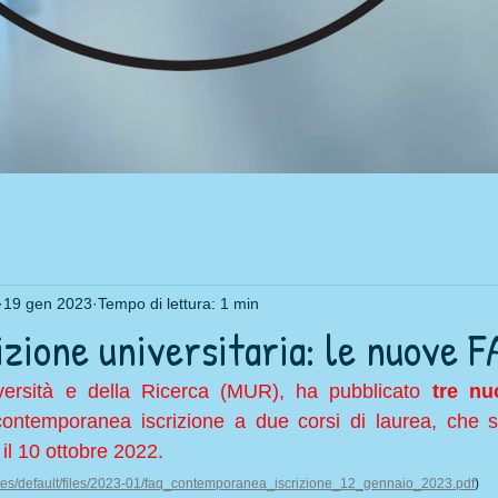
19 gen 2023
Tempo di lettura: 1 min
izione universitaria: le nuove 
niversità e della Ricerca (MUR), ha pubblicato 
tre n
 contemporanea iscrizione a due corsi di laurea, che s
 il 10 ottobre 2022.
sites/default/files/2023-01/faq_contemporanea_iscrizione_12_gennaio_2023.pdf
)