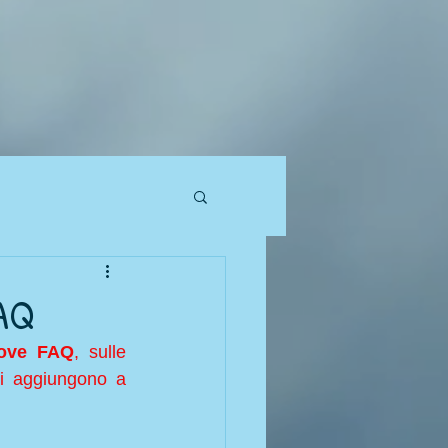
FAQ
uove FAQ
, sulle 
i aggiungono a 