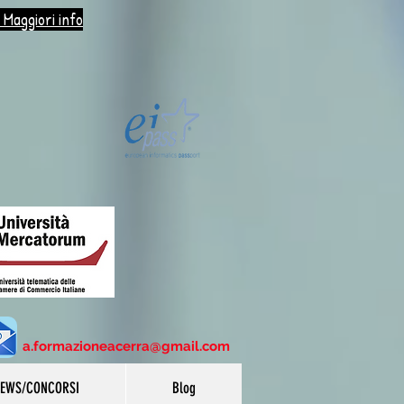
 Maggiori info
a.formazioneacerra@gmail.com
EWS/CONCORSI
Blog