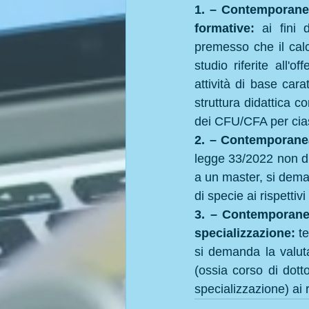
1. – Contemporanea 
formative: 
ai fini 
premesso che il calco
studio riferite all'o
attività di base cara
struttura didattica c
dei CFU/CFA per ciasc
2. – Contemporanea 
legge 33/2022 non dis
a un master, si deman
di specie ai rispettivi
3. – Contemporanea
specializzazione: 
t
si demanda la valuta
(ossia corso di dott
specializzazione) ai ri