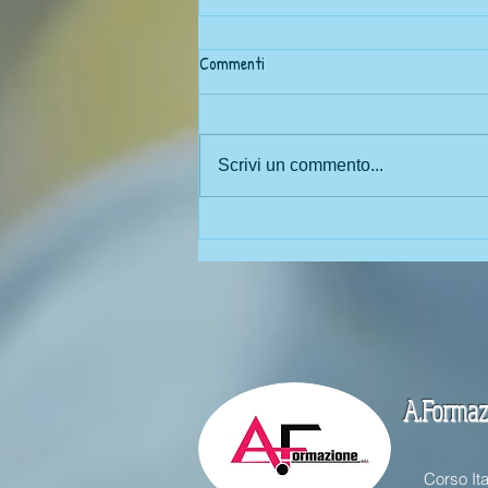
ISCRIZIONE CONTEMPORANEA A
Commenti
DUE CORSI DI ISTRUZIONE
SUPERIORE (due corsi di laurea)
▪ Legge n. 33 del 12 aprile 2022,
pubblicata su Gazzetta Ufficiale
Scrivi un commento...
n. 98 - anno 163° ▪ D.M. n. 930,
del 29 luglio 2022 ▪ D.M. n. 933,
del...
A.Formazi
Corso Ita