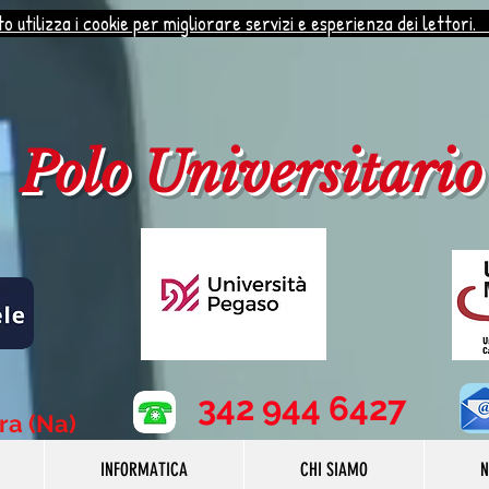
o utilizza i cookie per migliorare servizi e esperienza dei lettori.
Polo Universitario
342 944 6427
rra (Na)
INFORMATICA
CHI SIAMO
N