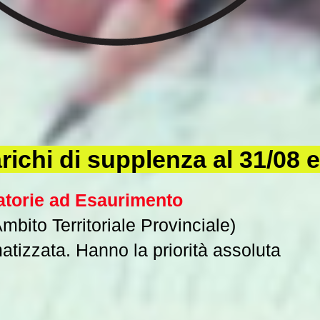
richi di supplenza al 31/08 
atorie ad Esaurimento
bito Territoriale Provinciale)
atizzata.
Hanno la priorità assoluta