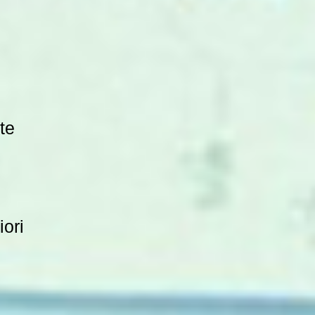
te
iori