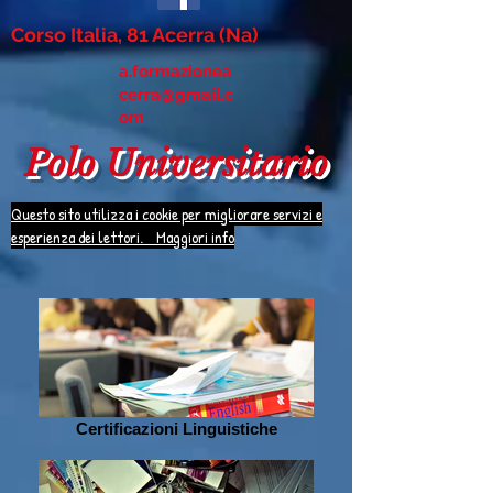
Corso Italia, 81 Acerra (Na)
a.formazionea
cerra@gmail.c
om
Polo Universitario
Questo sito utilizza i cookie per migliorare servizi e
esperienza dei lettori. Maggiori info
Certificazioni Linguistiche