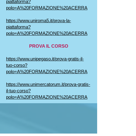
piattaforma?
polo=A%20FORMAZIONE%20ACERRA
https://www.uniroma5.it/prova-la-
piattaforma?
polo=A%20FORMAZIONE%20ACERRA
PROVA IL CORSO
https://www.unipegaso.it/prova-gratis-il-
tuo-corso?
polo=A%20FORMAZIONE%20ACERRA
https://www.unimercatorum.it/prova-gratis-
il-tuo-corso?
polo=A%20FORMAZIONE%20ACERRA