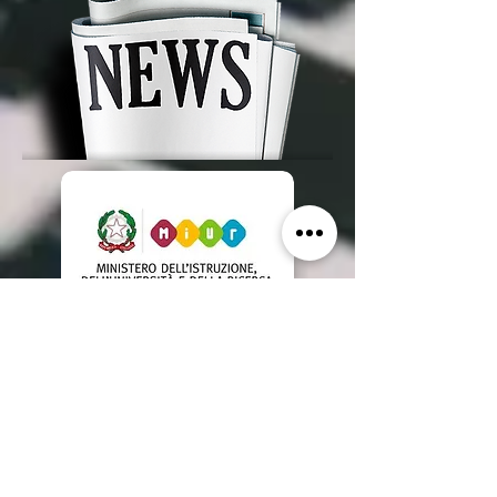
dal
MONDO
SCUOLA
Come vengono assegnati