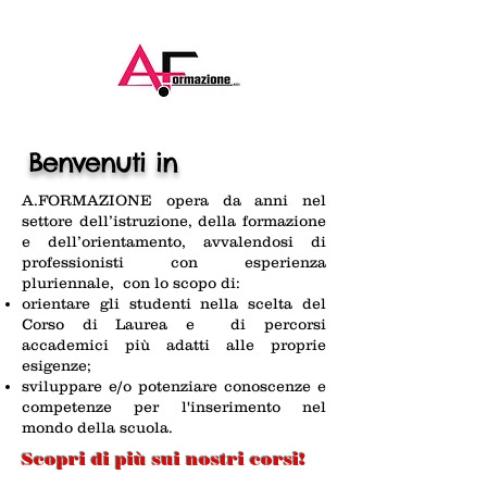
Benvenuti in
A.FORMAZIONE opera da anni nel
settore dell’istruzione, della formazione
e dell’orientamento, avvalendosi di
professionisti con esperienza
pluriennale, con lo scopo di:
orientare gli studenti nella scelta del
Corso di Laurea e di percorsi
accademici più adatti alle proprie
esigenze;
sviluppare e/o potenziare conoscenze e
competenze per l'inserimento nel
mondo della scuola.
Scopri di più sui nostri corsi!